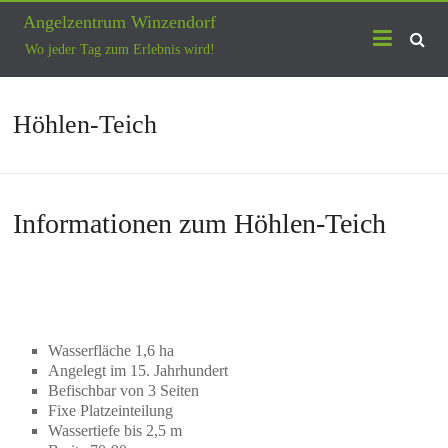
Skip
Angelzentrum Winzendorf
to
content
Wo jeder Tag zum Erlebnis wird!
Höhlen-Teich
Informationen zum Höhlen-Teich
Wasserfläche 1,6 ha
Angelegt im 15. Jahrhundert
Befischbar von 3 Seiten
Fixe Platzeinteilung
Wassertiefe bis 2,5 m