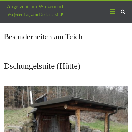
Skip
Angelzentrum Winzendorf
to
content
Wo jeder Tag zum Erlebnis wird!
Besonderheiten am Teich
Dschungelsuite (Hütte)